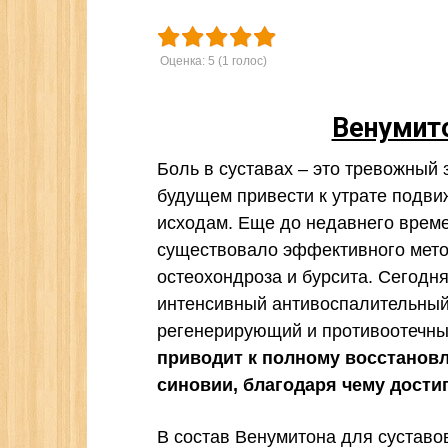
Оценка:
5
(
1
голос)
Венумит
Боль в суставах – это тревожный 
будущем привести к утрате подви
исходам. Еще до недавнего врем
существовало эффективного метод
остеохондроза и бурсита. Сегодн
интенсивный антивоспалительный
регенерирующий и противоотечн
приводит к полному восстанов
синовии, благодаря чему достиг
В состав Венумитона для суставо