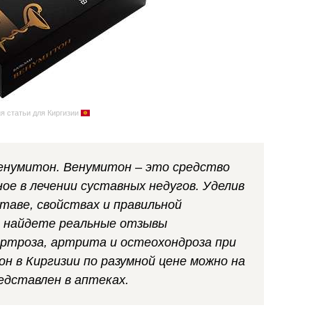
я статьи для Киргизии
Венумитон. Венумитон – это средство
ое в лечении суставных недугов. Уделив
таве, свойствах и правильной
ы найдете реальные отзывы
ртроза, артрита и остеохондроза при
 в Киргизии по разумной цене можно на
едставлен в аптеках.