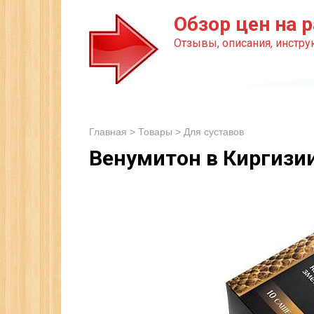
Перейти
Обзор цен на р
к
Отзывы, описания, инструк
контенту
Главная
>
Товары
>
Для суставов
Венумитон в Киргизи