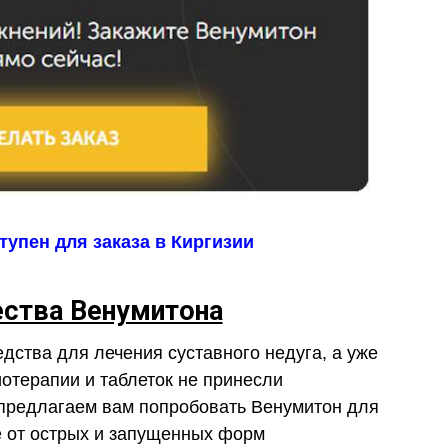
упен для заказа в Киргизии
ства Венумитона
дства для лечения суставного недуга, а уже
отерапии и таблеток не принесли
предлагаем вам попробовать Венумитон для
е от острых и запущенных форм