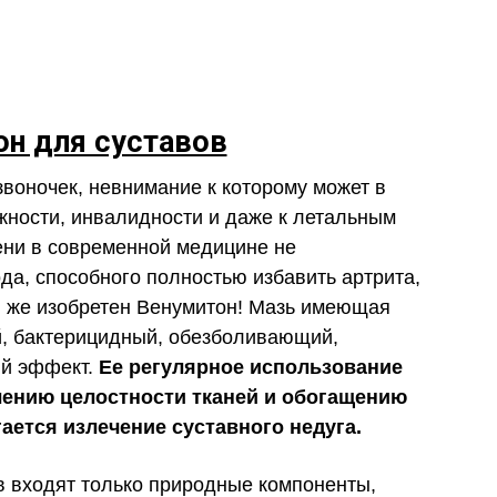
он для суставов
звоночек, невнимание к которому может в
жности, инвалидности и даже к летальным
ени в современной медицине не
а, способного полностью избавить артрита,
я же изобретен Венумитон! Мазь имеющая
, бактерицидный, обезболивающий,
ый эффект.
Ее регулярное использование
лению целостности тканей и обогащению
ается излечение суставного недуга.
в входят только природные компоненты,