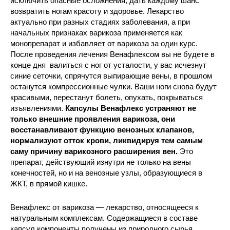
исключить опасные осложнения, дать каждому шанс
возвратить ногам красоту и здоровье. Лекарство
актуально при разных стадиях заболевания, а при
начальных признаках варикоза применяется как
монопрепарат и избавляет от варикоза за один курс.
После проведения лечения Венафлексом вы не будете в
конце дня валиться с ног от усталости, у вас исчезнут
синие сеточки, спрячутся выпирающие вены, в прошлом
останутся компрессионные чулки. Ваши ноги снова будут
красивыми, перестанут болеть, опухать, покрываться
изъявлениями.
Капсулы Венафлекс устраняют не
только внешние проявления варикоза, они
восстанавливают функцию венозных клапанов,
нормализуют отток крови, ликвидируя тем самым
саму причину варикозного расширения вен.
Это
препарат, действующий изнутри не только на вены
конечностей, но и на венозные узлы, образующиеся в
ЖКТ, в прямой кишке.
Венафлекс от варикоза — лекарство, относящееся к
натуральным комплексам. Содержащиеся в составе
капсул компоненты получены из природного сырья.