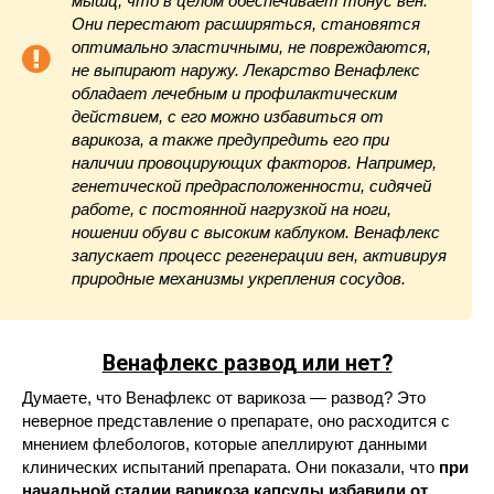
мышц, что в целом обеспечивает тонус вен.
Они перестают расширяться, становятся
оптимально эластичными, не повреждаются,
не выпирают наружу. Лекарство Венафлекс
обладает лечебным и профилактическим
действием, с его можно избавиться от
варикоза, а также предупредить его при
наличии провоцирующих факторов. Например,
генетической предрасположенности, сидячей
работе, с постоянной нагрузкой на ноги,
ношении обуви с высоким каблуком. Венафлекс
запускает процесс регенерации вен, активируя
природные механизмы укрепления сосудов.
Венафлекс
развод или нет?
Думаете, что Венафлекс от варикоза — развод? Это
неверное представление о препарате, оно расходится с
мнением флебологов, которые апеллируют данными
клинических испытаний препарата. Они показали, что
при
начальной стадии варикоза капсулы избавили от