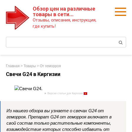
Перейти
Обзор цен на различные
к
товары в сети...
контенту
Отзывы, описания, инструкция,
где купить!
Поиск:
Главная
>
Товары
>
От геморроя
Свечи G24 в Киргизии
Версия статьи для Киргизии
Из нашего обзора вы узнаете о свечах G24 от
геморроя. Препарат G24 от геморроя включает в
свой состав только растительные компоненты,
взаимодействие которых способно избавить от