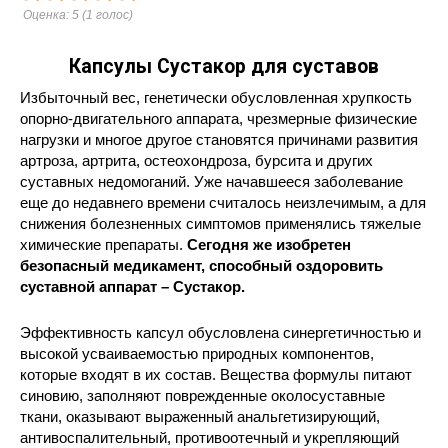
Оценка:
5
(
1
голос)
Капсулы Сустакор для суставов
Избыточный вес, генетически обусловленная хрупкость
опорно-двигательного аппарата, чрезмерные физические
нагрузки и многое другое становятся причинами развития
артроза, артрита, остеохондроза, бурсита и других
суставных недомоганий. Уже начавшееся заболевание
еще до недавнего времени считалось неизлечимым, а для
снижения болезненных симптомов применялись тяжелые
химические препараты.
Сегодня же изобретен
безопасный медикамент, способный оздоровить
суставной аппарат – Сустакор.
Эффективность капсул обусловлена синергетичностью и
высокой усваиваемостью природных компонентов,
которые входят в их состав. Вещества формулы питают
синовию, заполняют поврежденные околосуставные
ткани, оказывают выраженный анальгетизирующий,
антивоспалительный, противоотечный и укрепляющий