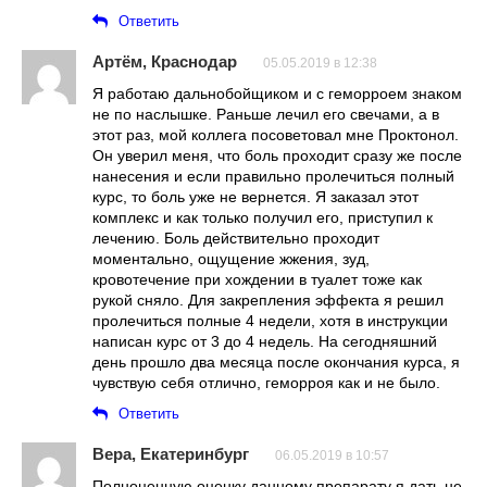
Ответить
Артём, Краснодар
05.05.2019 в 12:38
Я работаю дальнобойщиком и с геморроем знаком
не по наслышке. Раньше лечил его свечами, а в
этот раз, мой коллега посоветовал мне Проктонол.
Он уверил меня, что боль проходит сразу же после
нанесения и если правильно пролечиться полный
курс, то боль уже не вернется. Я заказал этот
комплекс и как только получил его, приступил к
лечению. Боль действительно проходит
моментально, ощущение жжения, зуд,
кровотечение при хождении в туалет тоже как
рукой сняло. Для закрепления эффекта я решил
пролечиться полные 4 недели, хотя в инструкции
написан курс от 3 до 4 недель. На сегодняшний
день прошло два месяца после окончания курса, я
чувствую себя отлично, геморроя как и не было.
Ответить
Вера, Екатеринбург
06.05.2019 в 10:57
Полноценную оценку данному препарату я дать не