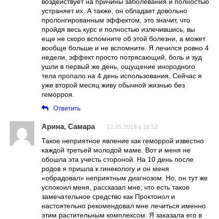
воздействует на причины заболевания и полностью
устраняет их. А также, он обладает довольно
пролонгированным эффектом, это значит, что
пройдя весь курс и полностью излечившись, вы
еще не скоро вспомните об этой болезни, а может
вообще больше и не вспомните. Я лечился ровно 4
недели, эффект просто потрясающий, боль и зуд
ушли в первый же день, ощущение инородного
тела пропало на 4 день использования. Сейчас я
уже второй месяц живу обычной жизнью без
геморроя.
Ответить
Арина, Самара
12.05.2019 в 18:52
Такое неприятное явление как геморрой известно
каждой третьей молодой маме. Вот и меня не
обошла эта учесть стороной. На 10 день после
родов я пришла к гинекологу и он меня
«обрадовал» неприятным диагнозом. Но, он тут же
успокоил меня, рассказал мне, что есть такое
замечательное средство как Проктонол и
настоятельно рекомендовал мне лечиться именно
этим растительным комплексом. Я заказала его в