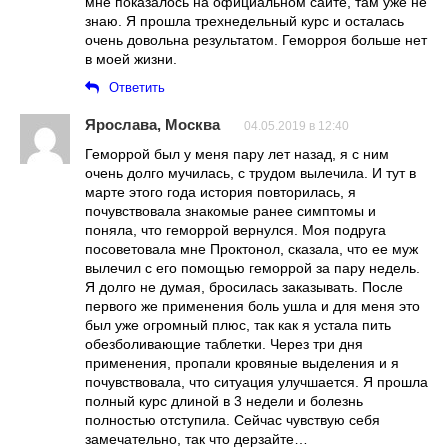
мне показалось на официальном сайте, там уже не
знаю. Я прошла трехнедельный курс и осталась
очень довольна результатом. Геморроя больше нет
в моей жизни.
Ответить
Ярослава, Москва
04.05.2019 в 12:40
Геморрой был у меня пару лет назад, я с ним
очень долго мучилась, с трудом вылечила. И тут в
марте этого года история повторилась, я
почувствовала знакомые ранее симптомы и
поняла, что геморрой вернулся. Моя подруга
посоветовала мне Проктонол, сказала, что ее муж
вылечил с его помощью геморрой за пару недель.
Я долго не думая, бросилась заказывать. После
первого же применения боль ушла и для меня это
был уже огромный плюс, так как я устала пить
обезболивающие таблетки. Через три дня
применения, пропали кровяные выделения и я
почувствовала, что ситуация улучшается. Я прошла
полный курс длиной в 3 недели и болезнь
полностью отступила. Сейчас чувствую себя
замечательно, так что дерзайте…