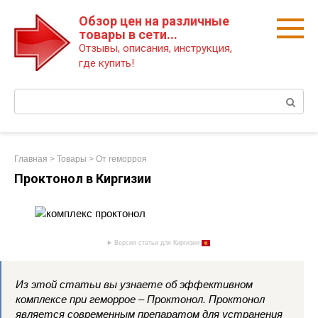
Перейти
Обзор цен на различные
к
товары в сети...
контенту
Отзывы, описания, инструкция,
где купить!
Поиск:
Главная
>
Товары
>
От геморроя
Проктонол в Киргизии
Версия статьи для Киргизии
Из этой статьи вы узнаете об эффективном
комплексе при геморрое – Проктонол. Проктонол
является современным препаратом для устранения