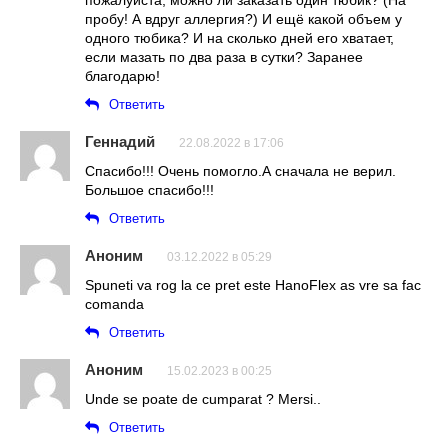
пожалуйста, можно ли заказать один тюбик? (На
пробу! А вдруг аллергия?) И ещё какой объем у
одного тюбика? И на сколько дней его хватает,
если мазать по два раза в сутки? Заранее
благодарю!
Ответить
Геннадий
22.08.2022 в 17:06
Спасибо!!! Очень помогло.А сначала не верил.
Большое спасибо!!!
Ответить
Аноним
03.12.2022 в 05:29
Spuneti va rog la ce pret este HanoFlex as vre sa fac
comanda
Ответить
Аноним
15.02.2023 в 00:25
Unde se poate de cumparat ? Mersi..
Ответить