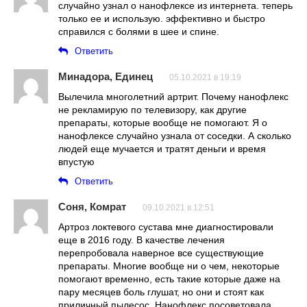
случайно узнал о нанофлексе из интернета. теперь
только ее и использую. эффективно и быстро
справился с болями в шее и спине.
Ответить
Минадора, Единец
05.10.2021 в 19:19
Вылечила многолетний артрит. Почему нанофлекс
не рекламирую по телевизору, как другие
препараты, которые вообще не помогают. Я о
нанофлексе случайно узнала от соседки. А сколько
людей еще мучается и тратят деньги и время
впустую
Ответить
Соня, Комрат
09.10.2021 в 12:51
Артроз локтевого сустава мне диагностировали
еще в 2016 году. В качестве лечения
перепробовала наверное все существующие
препараты. Многие вообще ни о чем, некоторые
помогают временно, есть такие которые даже на
пару месяцев боль глушат, но они и стоят как
приличный пылесос. Нанофлекс посоветовала