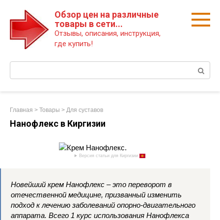
Перейти
Обзор цен на различные
к
товары в сети...
контенту
Отзывы, описания, инструкция,
где купить!
Поиск:
Главная
>
Товары
>
Для суставов
Нанофлекс в Киргизии
Версия статьи для Киргизии
Новейший крем Нанофлекс – это переворот в
отечественной медицине, призванный изменить
подход к лечению заболеваний опорно-двигательного
аппарата. Всего 1 курс использования Нанофлекса