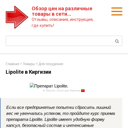
Перейти
Обзор цен на различные
к
товары в сети...
контенту
Отзывы, описания, инструкция,
где купить!
Поиск:
Главная
>
Товары
>
Для похудения
Lipolite в Киргизии
Версия статьи для Киргизии
Если все предпринятые попытки сбросить лишний
вес не увенчались успехом, то пройдите курс приема
препарата Lipolite. Lipolite имеет удобную форму
капсул, безопасный состав и интенсивные