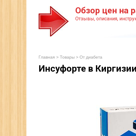
Перейти
Обзор цен на р
к
Отзывы, описания, инструк
контенту
Главная
>
Товары
>
От диабета
Инсуфорте в Киргизи