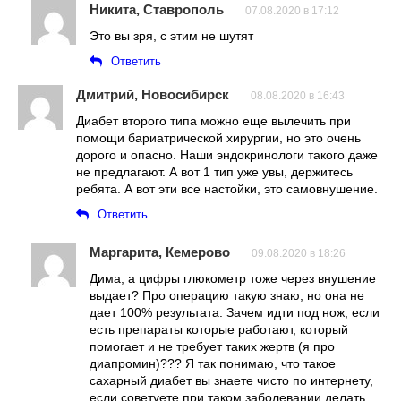
Никита, Ставрополь
07.08.2020 в 17:12
Это вы зря, с этим не шутят
Ответить
Дмитрий, Новосибирск
08.08.2020 в 16:43
Диабет второго типа можно еще вылечить при
помощи бариатрической хирургии, но это очень
дорого и опасно. Наши эндокринологи такого даже
не предлагают. А вот 1 тип уже увы, держитесь
ребята. А вот эти все настойки, это самовнушение.
Ответить
Маргарита, Кемерово
09.08.2020 в 18:26
Дима, а цифры глюкометр тоже через внушение
выдает? Про операцию такую знаю, но она не
дает 100% результата. Зачем идти под нож, если
есть препараты которые работают, который
помогает и не требует таких жертв (я про
диапромин)??? Я так понимаю, что такое
сахарный диабет вы знаете чисто по интернету,
если советуете при таком заболевании делать