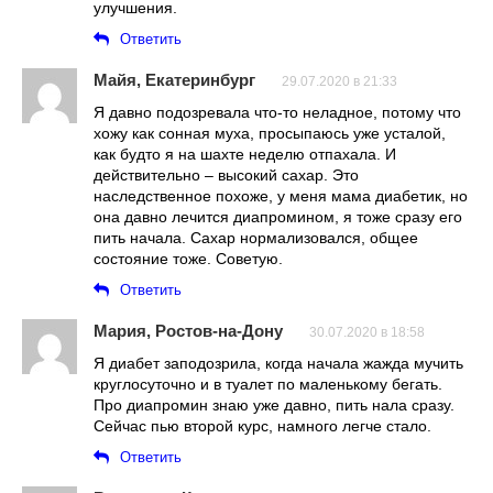
улучшения.
Ответить
Майя, Екатеринбург
29.07.2020 в 21:33
Я давно подозревала что-то неладное, потому что
хожу как сонная муха, просыпаюсь уже усталой,
как будто я на шахте неделю отпахала. И
действительно – высокий сахар. Это
наследственное похоже, у меня мама диабетик, но
она давно лечится диапромином, я тоже сразу его
пить начала. Сахар нормализовался, общее
состояние тоже. Советую.
Ответить
Мария, Ростов-на-Дону
30.07.2020 в 18:58
Я диабет заподозрила, когда начала жажда мучить
круглосуточно и в туалет по маленькому бегать.
Про диапромин знаю уже давно, пить нала сразу.
Сейчас пью второй курс, намного легче стало.
Ответить