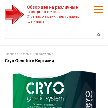
Перейти
Обзор цен на различные
к
товары в сети...
контенту
Отзывы, описания, инструкция,
где купить!
Поиск:
Главная
>
Товары
>
Для похудения
Cryo Genetic в Киргизии