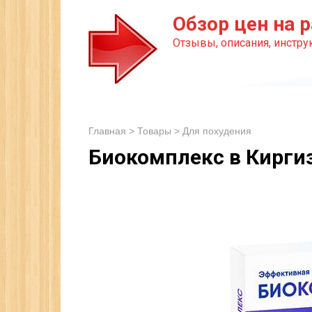
Перейти
Обзор цен на р
к
Отзывы, описания, инструк
контенту
Главная
>
Товары
>
Для похудения
Биокомплекс в Кирги