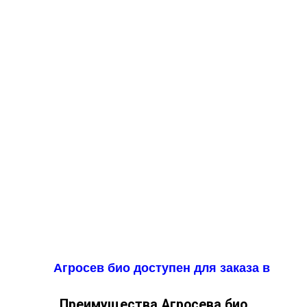
Агросев био доступен для заказа в
Преимущества Агросева био