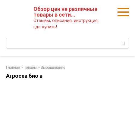
Перейти
Обзор цен на различные
к
товары в сети...
контенту
Отзывы, описания, инструкция,
где купить!
Поиск:
Главная
>
Товары
>
Выращивание
Агросев био в