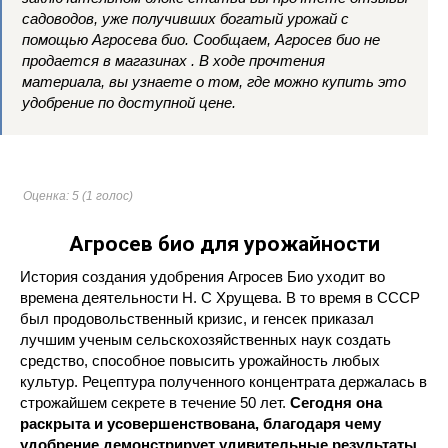
садоводов, уже получивших богатый урожай с
помощью Агросева био. Сообщаем, Агросев био не
продается в магазинах . В ходе прочтения
материала, вы узнаете о том, где можно купить это
удобрение по доступной цене.
Оценка:
5
(
1
голос)
Агросев био для урожайности
История создания удобрения Агросев Био уходит во
времена деятельности Н. С Хрущева. В то время в СССР
был продовольственный кризис, и генсек приказал
лучшим ученым сельскохозяйственных наук создать
средство, способное повысить урожайность любых
культур. Рецептура полученного концентрата держалась в
строжайшем секрете в течение 50 лет.
Сегодня она
раскрыта и усовершенствована, благодаря чему
удобрение демонстрирует удивительные результаты